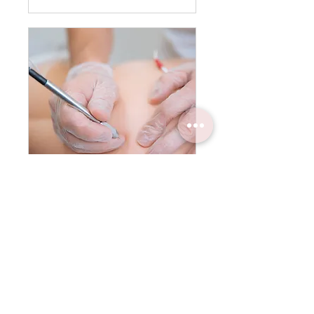
Épilation à
l'électrolyse
Lire plus
45 min
34,50 dollars