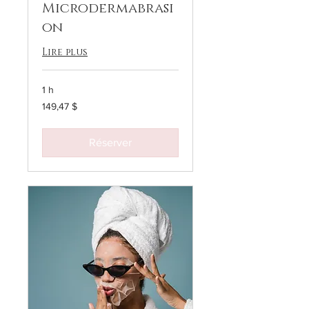
Microdermabrasi
on
Lire plus
1 h
149,47 dollars
149,47 $
canadiens
Réserver