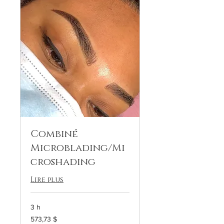
Combiné
Microblading/Mi
croshading
Lire plus
3 h
573,73 dollars
573,73 $
canadiens