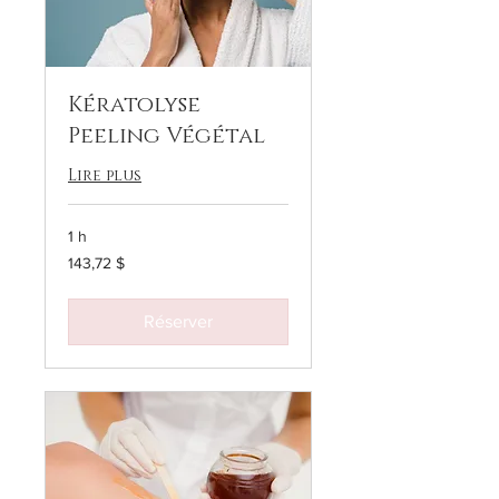
Kératolyse
Peeling Végétal
Lire plus
1 h
143,72 dollars
143,72 $
canadiens
Réserver