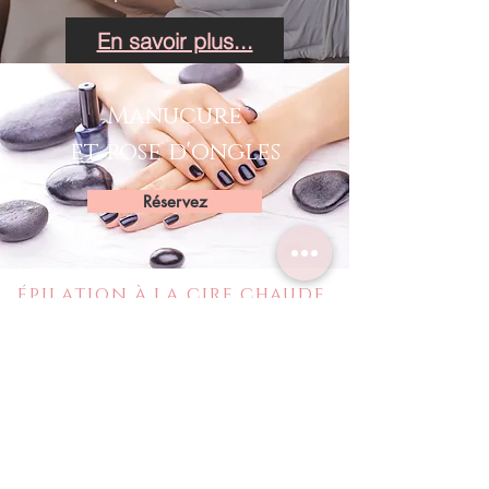
En savoir plus...
Manucure
et pose d'ongles
Réservez
épilation à la cire chaude,
au laser ou à l'électrolyse
Après une consultation, nous
choisirons ensemble la
méthode la plus adaptée à vos