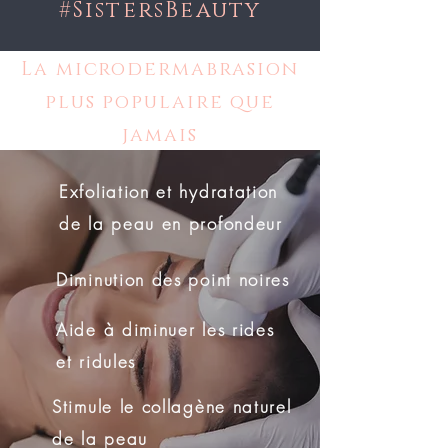
#SistersBeauty
La microdermabrasion
plus populaire que
jamais
Exfoliation et hydratation
de la peau en profondeur
Diminution des point noires
Aide à diminuer les rides
et ridules
Stimule le collagène naturel
de la peau