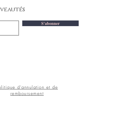
uveautés
S'abonner
olitique d'annulation et de
remboursement